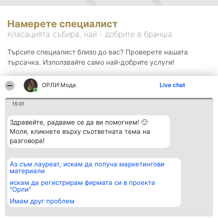
Намерете специалист
Класацията събира, най - добрите в бранша.
Търсите специалист близо до вас? Проверете нашата
търсачка. Използвайте само най-добрите услуги!
ОРЛИ Мода
Live chat
Търсене
15:01
Здравейте, радваме се да ви помогнем! 🙂
Моля, кликнете върху съответната тема на
разговора!
Аз съм лауреат, искам да получа маркетингови
Организатор на
Класация
Контакти
материали
класиране
Победители
Контакти
Beautiful Company S.R.L.
Списък на
искам да регистрирам фирмата си в проекта
BulevardulAleea Timișul De
всички
"Орли"
Sus Nr. 2, Bl. A30, Sc. A, Et.
победители
Имам друг проблем
4, Ap. 13
Правила
București 53-238
Статут/Устав
CUI 36737675
Политика за