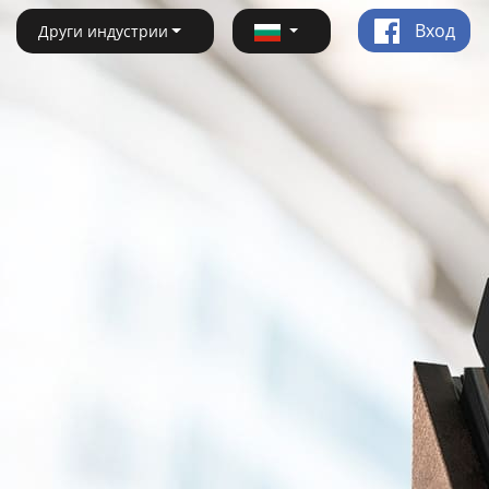
Вход
Други индустрии