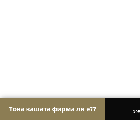
Това вашата фирма ли е??
Пров
Орли Мода
Модни къщи, Бутици, Дрехи - Вар