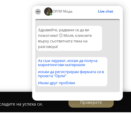
ОРЛИ Мода
Live chat
18:18
Здравейте, радваме се да ви
помогнем! 🙂 Моля, кликнете
върху съответната тема на
разговора!
Аз съм лауреат, искам да получа
маркетингови материали
искам да регистрирам фирмата си в
проекта "Орли"
Имам друг проблем
Проверете
ладите на успеха си.