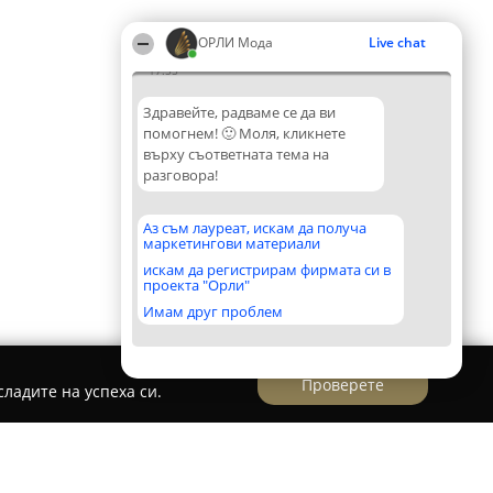
ОРЛИ Мода
Live chat
17:55
Здравейте, радваме се да ви
помогнем! 🙂 Моля, кликнете
върху съответната тема на
разговора!
Аз съм лауреат, искам да получа
маркетингови материали
искам да регистрирам фирмата си в
проекта "Орли"
Имам друг проблем
Проверете
ладите на успеха си.