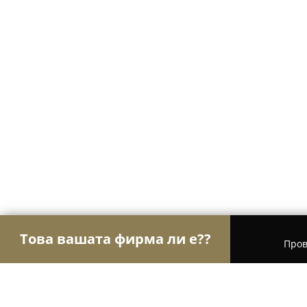
Това вашата фирма ли е??
Пров
Орли Мода
Модни къщи, Бутици, Дрехи - Соф