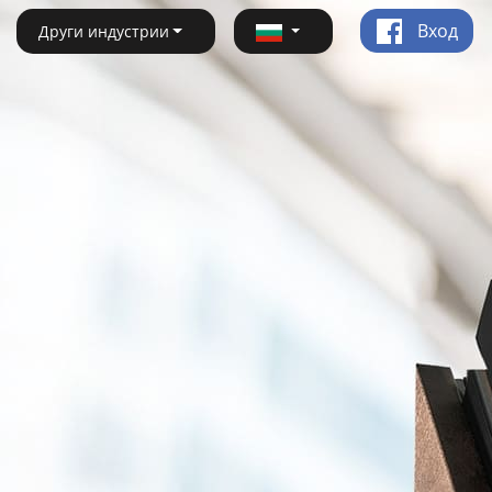
Вход
Други индустрии