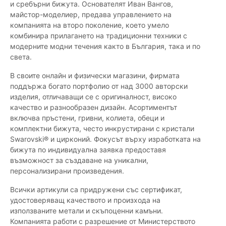
и сребърни бижута. Основателят Иван Вангов,
майстор-моделиер, предава управлението на
компанията на второ поколение, което умело
комбинира прилагането на традиционни техники с
модерните модни течения както в България, така и по
света.
В своите онлайн и физически магазини, фирмата
поддържа богато портфолио от над 3000 авторски
изделия, отличаващи се с оригиналност, високо
качество и разнообразен дизайн. Асортиментът
включва пръстени, гривни, колиета, обеци и
комплектни бижута, често инкрустирани с кристали
Swarovski® и цирконий. Фокусът върху изработката на
бижута по индивидуална заявка предоставя
възможност за създаване на уникални,
персонализирани произведения.
Всички артикули са придружени със сертификат,
удостоверяващ качеството и произхода на
използваните метали и скъпоценни камъни.
Компанията работи с разрешение от Министерството