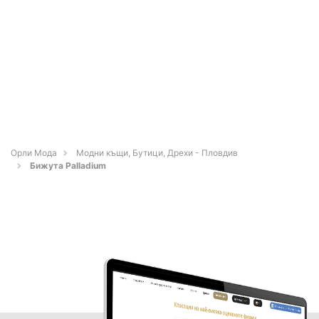
Орли Мода
Модни къщи, Бутици, Дрехи - Пловдив
Бижута Palladium