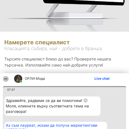
Намерете специалист
Класацията събира, най - добрите в бранша.
Търсите специалист близо до вас? Проверете нашата
търсачка. Използвайте само най-добрите услуги!
ОРЛИ Мода
Live chat
Търсене
07:57
Здравейте, радваме се да ви помогнем! 🙂
Моля, кликнете върху съответната тема на
разговора!
Аз съм лауреат, искам да получа маркетингови
Организатор на
Класация
Контакти