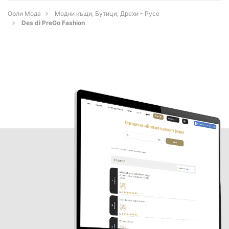
Орли Мода
Модни къщи, Бутици, Дрехи - Русе
Des di PreGo Fashion