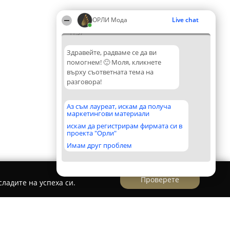
ОРЛИ Мода
Live chat
11:57
Здравейте, радваме се да ви
помогнем! 🙂 Моля, кликнете
върху съответната тема на
разговора!
Аз съм лауреат, искам да получа
маркетингови материали
искам да регистрирам фирмата си в
проекта "Орли"
Имам друг проблем
Проверете
ладите на успеха си.