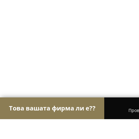
Това вашата фирма ли е??
Пров
Орли Мода
Модни къщи, Бутици, Дрехи - Соф