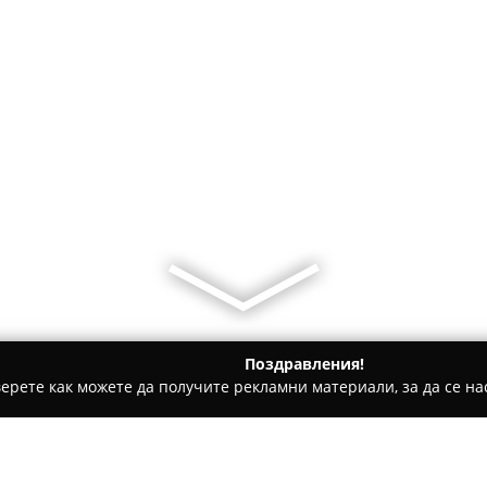
Поздравления!
ерете как можете да получите рекламни материали, за да се нас
ия
Style by ladybug Bulgaria