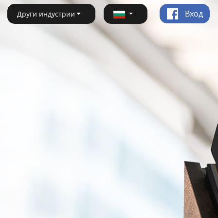
Вход
Други индустрии