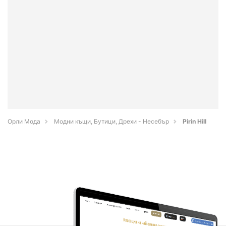
Орли Мода
Модни къщи, Бутици, Дрехи - Несебър
Pirin Hill