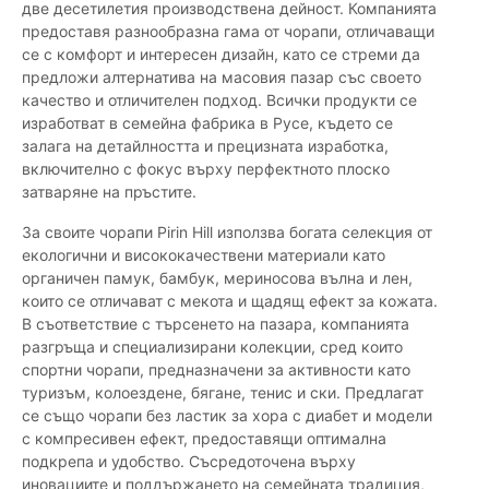
две десетилетия производствена дейност. Компанията
предоставя разнообразна гама от чорапи, отличаващи
се с комфорт и интересен дизайн, като се стреми да
предложи алтернатива на масовия пазар със своето
качество и отличителен подход. Всички продукти се
изработват в семейна фабрика в Русе, където се
залага на детайлността и прецизната изработка,
включително с фокус върху перфектното плоско
затваряне на пръстите.
За своите чорапи Pirin Hill използва богата селекция от
екологични и висококачествени материали като
органичен памук, бамбук, мериносова вълна и лен,
които се отличават с мекота и щадящ ефект за кожата.
В съответствие с търсенето на пазара, компанията
разгръща и специализирани колекции, сред които
спортни чорапи, предназначени за активности като
туризъм, колоездене, бягане, тенис и ски. Предлагат
се също чорапи без ластик за хора с диабет и модели
с компресивен ефект, предоставящи оптимална
подкрепа и удобство. Съсредоточена върху
иновациите и поддържането на семейната традиция,