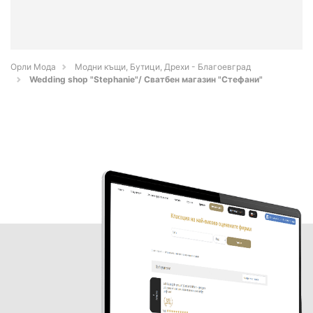
Орли Мода
Модни къщи, Бутици, Дрехи - Благоевград
Wedding shop "Stephanie"/ Сватбен магазин "Стефани"