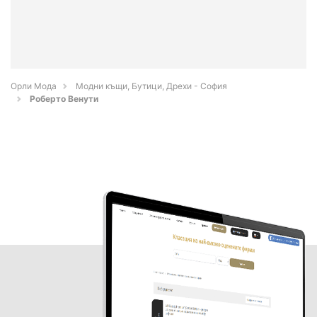
Орли Мода
Модни къщи, Бутици, Дрехи - София
Роберто Венути