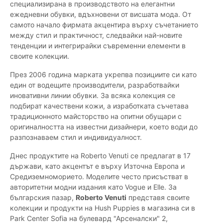
специализирана в производството на елегантни
ежедневни обувки, вдъхновени от висшата мода. От
самото начало фирмата акцентира върху съчетанието
между стил и практичност, следвайки най-новите
тенденции и интегрирайки съвременни елементи в
своите колекции.
През 2006 година марката укрепва позициите си като
един от водещите производители, разработвайки
иновативни линии обувки. За всяка колекция се
подбират качествени кожи, а изработката съчетава
традиционното майсторство на опитни обущари с
оригиналността на известни дизайнери, което води до
разпознаваем стил и индивидуалност.
Днес продуктите на Roberto Venuti се предлагат в 17
държави, като акцентът е върху Източна Европа и
Средиземноморието. Моделите често присъстват в
авторитетни модни издания като Vogue и Elle. За
българския пазар,
Roberto Venuti
представя своите
колекции и продукти на Hush Puppies в магазина си в
Park Center Sofia на булевард "Арсеналски" 2,