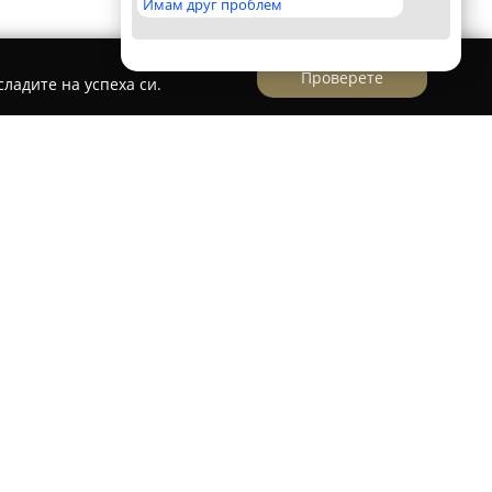
Имам друг проблем
Проверете
ладите на успеха си.
 изделия- чанти, колани, тик так копчета
ара Загора, ателието на
Ремонт на обувки и
лия
се отличава с многогодишен опит и
ддръжката на различни изделия. Основната
онт на обувки, където се възстановяват както
оналността на обувките. Ателието предлага и
 по индивидуална заявка, сред които
пециално изработени тик-так копчета,
зисквания на клиентите.