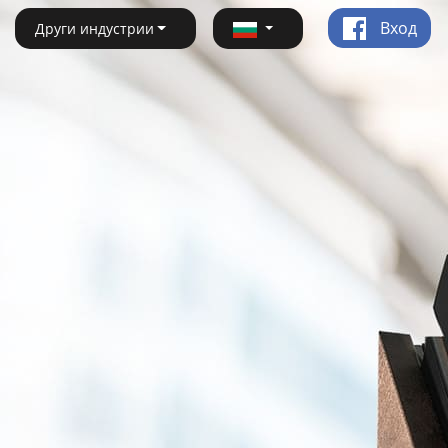
Вход
Други индустрии