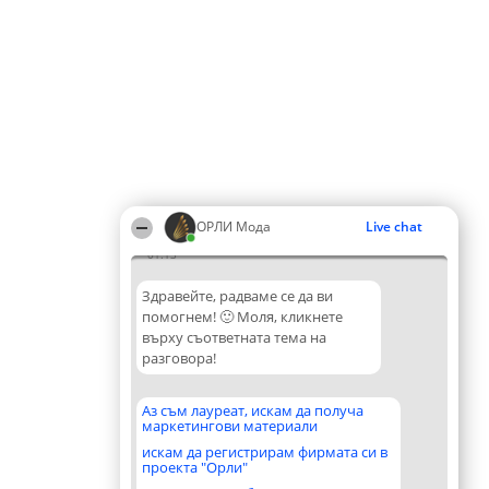
ОРЛИ Мода
Live chat
01:13
Здравейте, радваме се да ви
помогнем! 🙂 Моля, кликнете
върху съответната тема на
разговора!
Аз съм лауреат, искам да получа
маркетингови материали
искам да регистрирам фирмата си в
проекта "Орли"