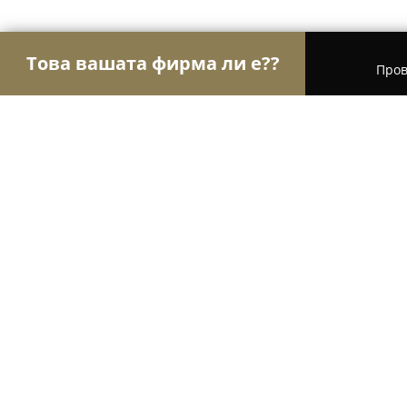
Това вашата фирма ли е??
Пров
Орли Мода
Модни къщи, Бутици, Дрехи - Ста
Ремонт на обувки и чанти, израб
изделия- чанти, колани, тик так к
8.6
(7)
Стара Загора, ул. „Генерал Гурко“ 135