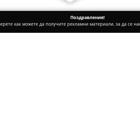
Поздравления!
ерете как можете да получите рекламни материали, за да се нас
ра Загора
Ремонт на обувки и чанти, изработка на кожени
отка на кожени
Относно компанията:
опчета
Разположено в центъра на Ст
изработка на кожени изде
специализирани умения в по
дейност включва цялостен рем
външният вид, така и функци
изработка на кожени изделия
фигурират чанти, колани и с
съобразени с персоналните и