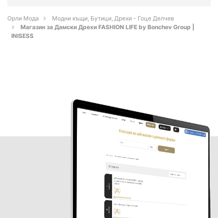
Орли Мода
Модни къщи, Бутици, Дрехи - Гоце Делчев
Магазин за Дамски Дрехи FASHION LIFE by Bonchev Group |
INISESS