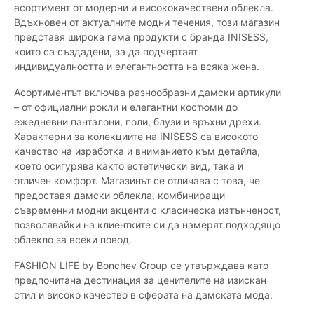
асортимент от модерни и висококачествени облекла.
Вдъхновен от актуалните модни течения, този магазин
представя широка гама продукти с бранда INISESS,
които са създадени, за да подчертаят
индивидуалността и елегантността на всяка жена.
Асортиментът включва разнообразни дамски артикули
– от официални рокли и елегантни костюми до
ежедневни панталони, поли, блузи и връхни дрехи.
Характерни за колекциите на INISESS са високото
качество на изработка и вниманието към детайла,
което осигурява както естетически вид, така и
отличен комфорт. Магазинът се отличава с това, че
предоставя дамски облекла, комбиниращи
съвременни модни акценти с класическа изтънченост,
позволявайки на клиентките си да намерят подходящо
облекло за всеки повод.
FASHION LIFE by Bonchev Group се утвърждава като
предпочитана дестинация за ценителите на изискан
стил и високо качество в сферата на дамската мода.