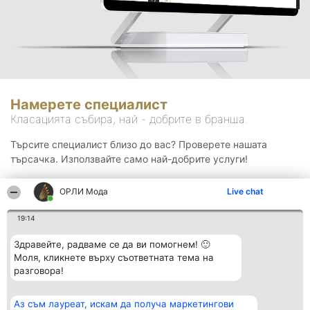
Намерете специалист
Класацията събира, най - добрите в бранша.
Търсите специалист близо до вас? Проверете нашата
търсачка. Използвайте само най-добрите услуги!
ОРЛИ Мода
Live chat
Търсене
19:14
Здравейте, радваме се да ви помогнем! 🙂
Моля, кликнете върху съответната тема на
разговора!
Аз съм лауреат, искам да получа маркетингови
Организатор на
Класация
Контакти