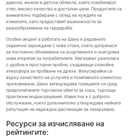
дамски, мъжки и детски облекла, които комбинират
стил, високо качество и достъпни цени. Продуктите са
внимателно подбирани с оглед на нуждите на
клиентите, като предоставят възможности за
разнообразяване на гардероба.
Особен акцент в работата на Шано е редовното
седмично зареждане с нова стока, което допринася
за постоянно обновяване на асортимента и осигурява
нови открития за потребителите. Магазинът разполага
с удобни и просторни пробни, създаващи спокойна
атмосфера за пробване на дрехи. Фокусирайки се
върху качеството на услугите и позитивното клиентско
преживяване, Шано затвърждава позициите си сред
предпочитаните търговски обекти за хора, търсещи
практични модни решения. Известна е с доброто
обслужване, което допълнително утвърждава нейната
репутация на надеждна дестинация за пазаруване.
Ресурси за изчисляване на
рейтингите: