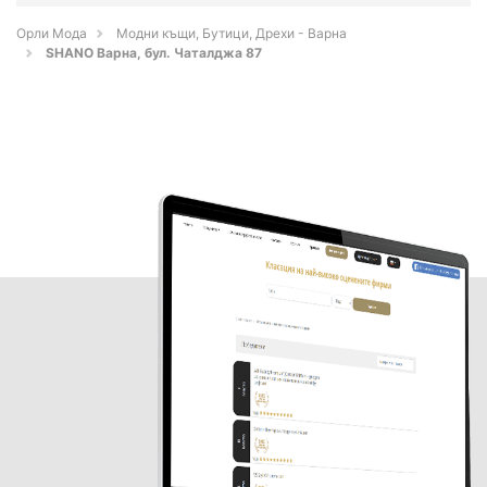
Орли Мода
Модни къщи, Бутици, Дрехи - Варна
SHANO Варна, бул. Чаталджа 87