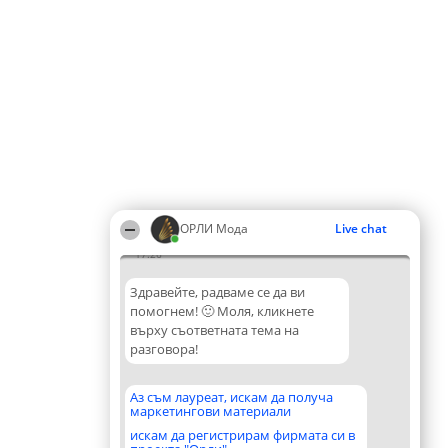
ОРЛИ Мода
Live chat
17:26
Здравейте, радваме се да ви
помогнем! 🙂 Моля, кликнете
върху съответната тема на
разговора!
Аз съм лауреат, искам да получа
маркетингови материали
искам да регистрирам фирмата си в