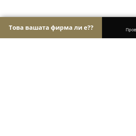
Това вашата фирма ли е??
Пров
Орли Мода
Модни къщи, Бутици, Дрехи - Соф
Магазин Мания София Сухата рек
8.4
(62)
София, ул. „Тодорини кукли“ 1