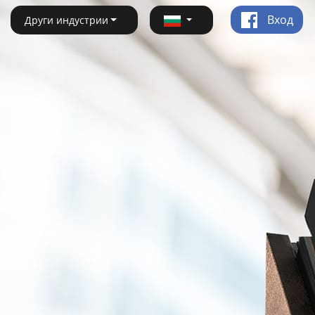
Вход
Други индустрии