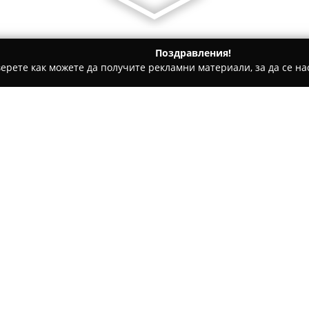
Поздравления!
ерете как можете да получите рекламни материали, за да се нас
ия
Магазин Мания София Сухата река
а
Относно компанията:
Магазин Мания София Сухат
кукли“ 1 и представлява част
втора употреба и нови аутлет
дейността си през 1996 годин
като е една от най-големите 
40 магазина в 29 различни б
включва широк избор от вним