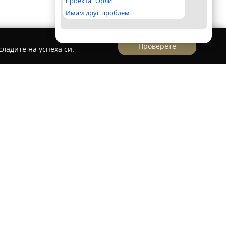
проекта "Орли"
Имам друг проблем
Проверете
ладите на успеха си.
а река
е разположен на улица „Тодорини
 от една от водещите вериги магазини за дрехи
 продукти в България. Веригата започва
а и днес се нарежда сред лидерите на пазара,
в този сегмент в Източна Европа. С повече от
ългарски градове, предлаганият асортимент
ателно подбирани маркови стоки – както