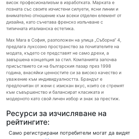
висок професионализъм в изработката. Марката е
позната със своите изчистени силуети, ясни линии и
внимателно отношение към всеки отделен елемент от
дизайна, като съчетава френско излъчване с
типичната италианска естетика.
Max Mara в София, разположен на улица „Съборна“ 4,
предлага луксозно пространство за почитателите на
модата, където се представят не само дрехи, а
завършена концепция за стил. Компанията започва
присъствието си на българския пазар през 1998
година, внасяйки ценностите си за високо качество и
уважение към индивидуалността. Брандът е
предпочитан от жени с изискан вкус, които се стремят
към съвършенство и балансират класиката и
модерното като свой личен избор и знак за престиж.
Ресурси за изчисляване на
рейтингите:
Само регистрирани потребители могат да видят