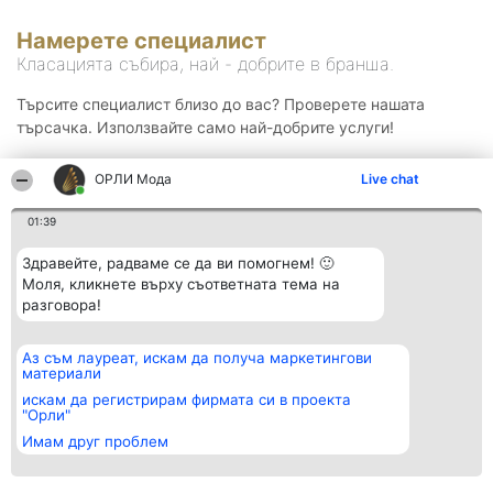
Намерете специалист
Класацията събира, най - добрите в бранша.
Търсите специалист близо до вас? Проверете нашата
търсачка. Използвайте само най-добрите услуги!
ОРЛИ Мода
Live chat
Търсене
01:39
Здравейте, радваме се да ви помогнем! 🙂
Моля, кликнете върху съответната тема на
разговора!
Аз съм лауреат, искам да получа маркетингови
Организатор на
Класация
Контакти
материали
класиране
Победители
Контакти
Beautiful Company S.R.L.
Списък на
искам да регистрирам фирмата си в проекта
BulevardulAleea Timișul De
всички
"Орли"
Sus Nr. 2, Bl. A30, Sc. A, Et.
победители
Имам друг проблем
4, Ap. 13
Правила
București 53-238
Статут/Устав
CUI 36737675
Политика за
поверителност