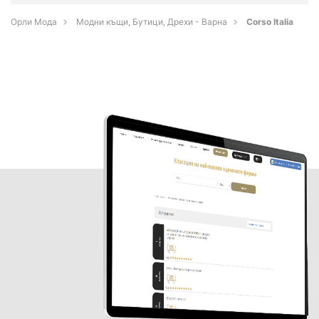
Орли Мода
Модни къщи, Бутици, Дрехи - Варна
Corso Italia