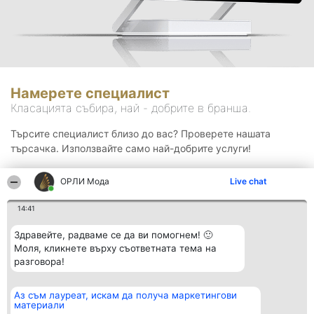
Намерете специалист
Класацията събира, най - добрите в бранша.
Търсите специалист близо до вас? Проверете нашата
търсачка. Използвайте само най-добрите услуги!
ОРЛИ Мода
Live chat
Търсене
14:41
Здравейте, радваме се да ви помогнем! 🙂
Моля, кликнете върху съответната тема на
разговора!
Аз съм лауреат, искам да получа маркетингови
Организатор на
Класация
Контакти
материали
класиране
Победители
Контакти