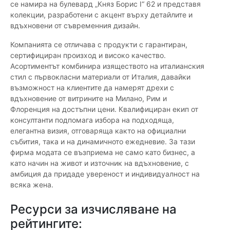
се намира на булевард „Княз Борис I“ 62 и представя
колекции, разработени с акцент върху детайлите и
вдъхновени от съвременния дизайн.
Компанията се отличава с продукти с гарантиран,
сертифициран произход и високо качество.
Асортиментът комбинира изяществото на италианския
стил с първокласни материали от Италия, давайки
възможност на клиентите да намерят дрехи с
вдъхновение от витрините на Милано, Рим и
Флоренция на достъпни цени. Квалифициран екип от
консултанти подпомага избора на подходяща,
елегантна визия, отговаряща както на официални
събития, така и на динамичното ежедневие. За тази
фирма модата се възприема не само като бизнес, а
като начин на живот и източник на вдъхновение, с
амбиция да придаде увереност и индивидуалност на
всяка жена.
Ресурси за изчисляване на
рейтингите: