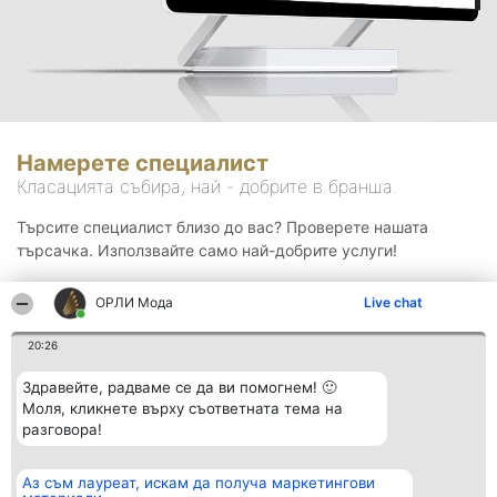
Намерете специалист
Класацията събира, най - добрите в бранша.
Търсите специалист близо до вас? Проверете нашата
търсачка. Използвайте само най-добрите услуги!
ОРЛИ Мода
Live chat
Търсене
20:26
Здравейте, радваме се да ви помогнем! 🙂
Моля, кликнете върху съответната тема на
разговора!
Аз съм лауреат, искам да получа маркетингови
Организатор на
Класация
Контакти