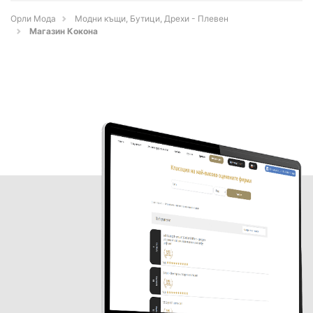
Орли Мода
Модни къщи, Бутици, Дрехи - Плевен
Магазин Кокона