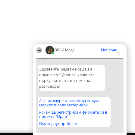
ОРЛИ Мода
Live chat
19:21
Здравейте, радваме се да ви
помогнем! 🙂 Моля, кликнете
върху съответната тема на
разговора!
Аз съм лауреат, искам да получа
маркетингови материали
искам да регистрирам фирмата си в
проекта "Орли"
Имам друг проблем