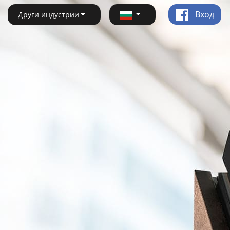
Вход
Други индустрии