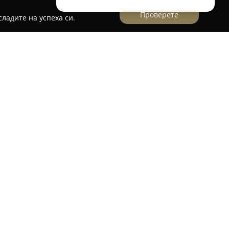
Проверете
ладите на успеха си.
върдена модна марка от България, която
а повече от тридесет години, след своето
. Фокусът на компанията е върху създаването
ени облекла за мъже и стилни аксесоари, като
ил и надеждност.
тудио включва официални костюми,
илуети и съвременни акценти, както и ризи,
и дрехи, които са внимателно проектирани и
ят комфорт и отличителен външен вид.
 контрол над процесите от идеята през