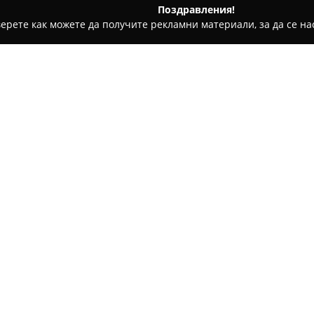
Поздравления!
ерете как можете да получите рекламни материали, за да се нас
ия
Докс Студио
Относно компанията:
Докс Студио
представлява ут
функционира активно в сектор
основаване през 1994 година
и търговията с висококачеств
тя се свързва с понятията ст
Продуктовата гама на Докс С
отличаващи се с класически с
панталони, пуловери и връхн
произведени с цел да осигур
Компанията прилага цялостен