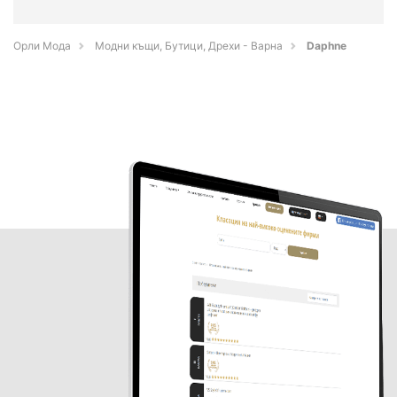
Орли Мода
Модни къщи, Бутици, Дрехи - Варна
Daphne