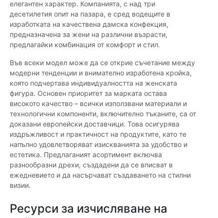
елегантен характер. Компанията, с над три
десетилетия опит на пазара, е сред водещите в
изработката на качествена дамска конфекция,
предназначена за жени на различни възрасти,
предлагайки комбинация от комфорт и стил.
Във всеки модел може да се открие съчетание между
модерни тенденции и внимателно изработена кройка,
която подчертава индивидуалността на женската
фигура. Основен приоритет за марката остава
високото качество – всички използвани материали и
технологични компоненти, включително тъканите, са от
доказани европейски доставчици. Това осигурява
издръжливост и практичност на продуктите, като те
напълно удовлетворяват изискванията за удобство и
естетика. Предлаганият асортимент включва
разнообразни дрехи, създадени да се вписват в
ежедневието и да насърчават създаването на стилни
визии.
Ресурси за изчисляване на