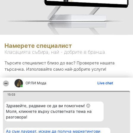
Намерете специалист
Класацията събира, най - добрите в бранша.
Търсите специалист близо до вас? Проверете нашата
търсачка. Използвайте само най-добрите услуги!
ОРЛИ Мода
Live chat
Търсене
15:03
Здравейте, радваме се да ви помогнем! 🙂
Моля, кликнете върху съответната тема на
разговора!
Аз съм лауреат, искам да получа маркетингови
Организатор на
Класация
Контакти