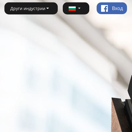
Вход
Други индустрии