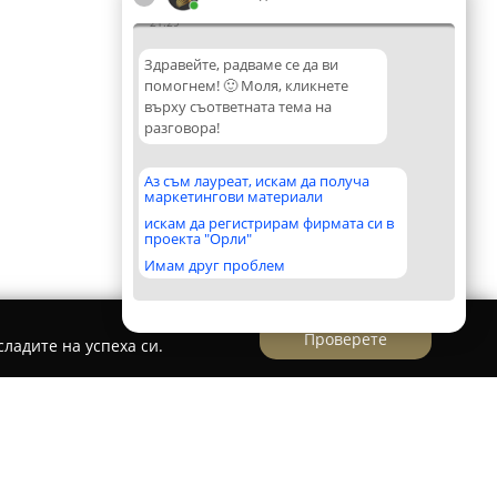
21:29
Здравейте, радваме се да ви
помогнем! 🙂 Моля, кликнете
върху съответната тема на
разговора!
Аз съм лауреат, искам да получа
маркетингови материали
искам да регистрирам фирмата си в
проекта "Орли"
Имам друг проблем
Проверете
ладите на успеха си.