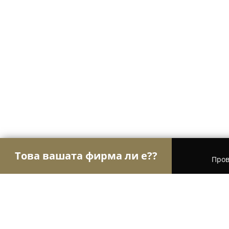
Това вашата фирма ли е??
Пров
Орли Мода
Модни къщи, Бутици, Дрехи - Соф