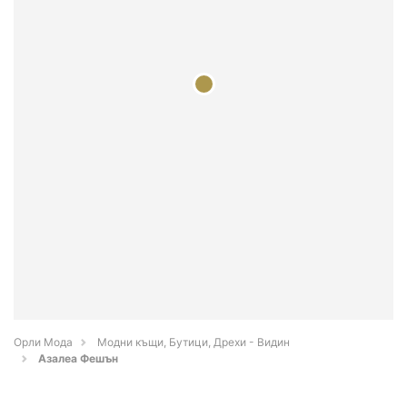
Орли Мода
Модни къщи, Бутици, Дрехи - Видин
Азалеа Фешън