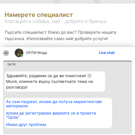
Намерете специалист
Класацията събира, най - добрите в бранша.
Търсите специалист близо до вас? Проверете нашата
търсачка. Използвайте само най-добрите услуги!
ОРЛИ Мода
Live chat
Търсене
04:16
Здравейте, радваме се да ви помогнем! 🙂
Моля, кликнете върху съответната тема на
разговора!
Аз съм лауреат, искам да получа маркетингови
Организатор на
Класация
Контакти
материали
класиране
Победители
Контакти
Beautiful Company S.R.L.
Списък на
искам да регистрирам фирмата си в проекта
BulevardulAleea Timișul De
всички
"Орли"
Sus Nr. 2, Bl. A30, Sc. A, Et.
победители
Имам друг проблем
4, Ap. 13
Правила
București 53-238
Статут/Устав
CUI 36737675
Политика за