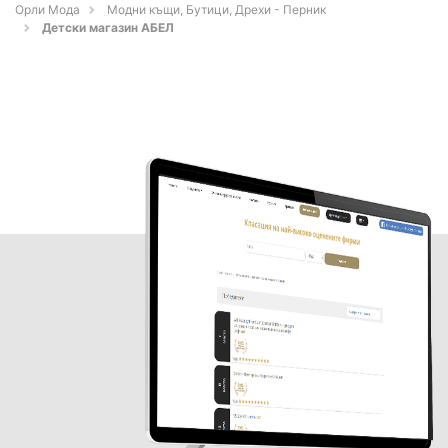
Орли Мода
Модни къщи, Бутици, Дрехи - Перник
Детски магазин АБЕЛ