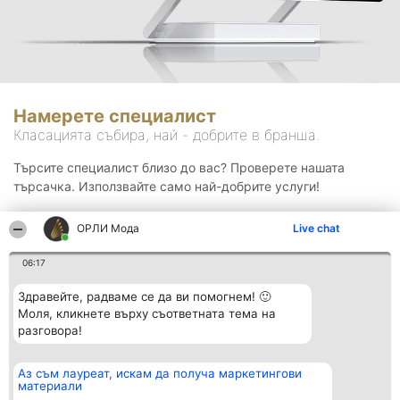
Намерете специалист
Класацията събира, най - добрите в бранша.
Търсите специалист близо до вас? Проверете нашата
търсачка. Използвайте само най-добрите услуги!
ОРЛИ Мода
Live chat
Търсене
06:17
Здравейте, радваме се да ви помогнем! 🙂
Моля, кликнете върху съответната тема на
разговора!
Аз съм лауреат, искам да получа маркетингови
Организатор на
Класация
Контакти
материали
класиране
Победители
Контакти
Beautiful Company S.R.L.