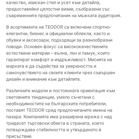
качество, изискан стил и усет към детайла,
предоставяйки цялостни визии, съобразени със
съвременните предпочитания на мъжката аудитория.
В асортимента на TEODOR са включени спортно-
елегантни, бизнес и официални облекла, както и
обувки и аксесоари, подходящи за разнообразни
поводи. Основен фокус са висококачествените
естествени материи – вълна, лен и памук, които
гарантират комфорт и издръжливост. Мисията на
марката е да съдейства за увереността и
самочувствието на своите клиенти чрез съвършен
дизайн и внимание към детайлите.
Различните модели и постоянната ориентация към
световните тенденции, умело съчетани с
необходимостите на българските потребители,
поставят TEODOR сред предпочитаните имена на
пазара. Компанията има разширена мрежа с над
тридесет търговски обекта в страната, което
потвърждава стабилността и утвърденото ѝ
присъствие.