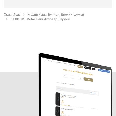
Орли Мода
Модни къщи, Бутици, Дрехи - Шумен
TEODOR - Retail Park Arena гр.Шумен