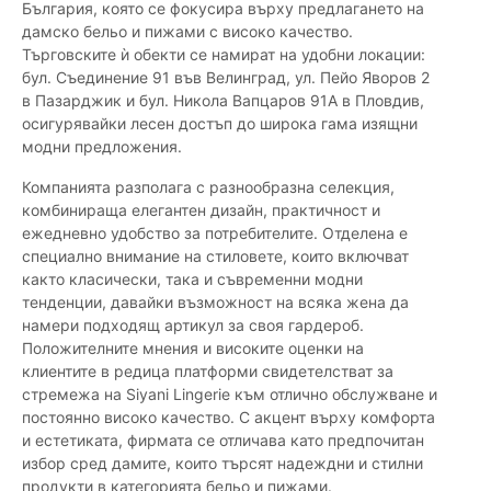
България, която се фокусира върху предлагането на
дамско бельо и пижами с високо качество.
Търговските ѝ обекти се намират на удобни локации:
бул. Съединение 91 във Велинград, ул. Пейо Яворов 2
в Пазарджик и бул. Никола Вапцаров 91А в Пловдив,
осигурявайки лесен достъп до широка гама изящни
модни предложения.
Компанията разполага с разнообразна селекция,
комбинираща елегантен дизайн, практичност и
ежедневно удобство за потребителите. Отделена е
специално внимание на стиловете, които включват
както класически, така и съвременни модни
тенденции, давайки възможност на всяка жена да
намери подходящ артикул за своя гардероб.
Положителните мнения и високите оценки на
клиентите в редица платформи свидетелстват за
стремежа на Siyani Lingerie към отлично обслужване и
постоянно високо качество. С акцент върху комфорта
и естетиката, фирмата се отличава като предпочитан
избор сред дамите, които търсят надеждни и стилни
продукти в категорията бельо и пижами.