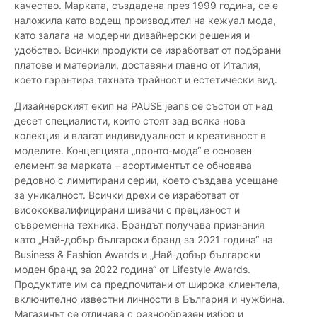
качество. Марката, създадена през 1999 година, се е
наложила като водещ производител на кежуал мода,
като залага на модерни дизайнерски решения и
удобство. Всички продукти се изработват от подбрани
платове и материали, доставяни главно от Италия,
което гарантира тяхната трайност и естетически вид.
Дизайнерският екип на PAUSE jeans се състои от над
десет специалисти, които стоят зад всяка нова
колекция и влагат индивидуалност и креативност в
моделите. Концепцията „пронто-мода“ е основен
елемент за марката – асортиментът се обновява
редовно с лимитирани серии, което създава усещане
за уникалност. Всички дрехи се изработват от
висококвалифицирани шивачи с прецизност и
съвременна техника. Брандът получава признания
като „Най-добър български бранд за 2021 година“ на
Business & Fashion Awards и „Най-добър български
моден бранд за 2022 година“ от Lifestyle Awards.
Продуктите им са предпочитани от широка клиентела,
включително известни личности в България и чужбина.
Магазинът се отличава с разнообразен избор и