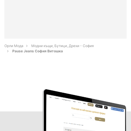
Орли Мода
Модни къщи, Бутици, Дрехи - София
Pause Jeans София Витошка