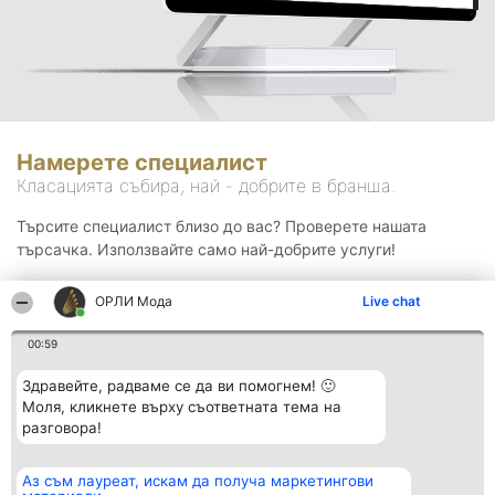
Намерете специалист
Класацията събира, най - добрите в бранша.
Търсите специалист близо до вас? Проверете нашата
търсачка. Използвайте само най-добрите услуги!
ОРЛИ Мода
Live chat
Търсене
00:59
Здравейте, радваме се да ви помогнем! 🙂
Моля, кликнете върху съответната тема на
разговора!
Аз съм лауреат, искам да получа маркетингови
Организатор на
Класация
Контакти