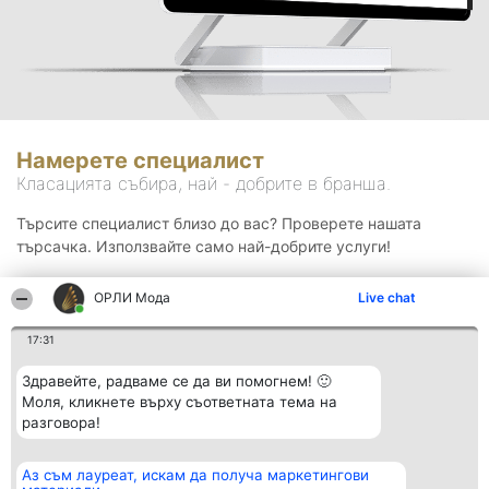
Намерете специалист
Класацията събира, най - добрите в бранша.
Търсите специалист близо до вас? Проверете нашата
търсачка. Използвайте само най-добрите услуги!
ОРЛИ Мода
Live chat
Търсене
17:31
Здравейте, радваме се да ви помогнем! 🙂
Моля, кликнете върху съответната тема на
разговора!
Аз съм лауреат, искам да получа маркетингови
Организатор на
Класация
Контакти