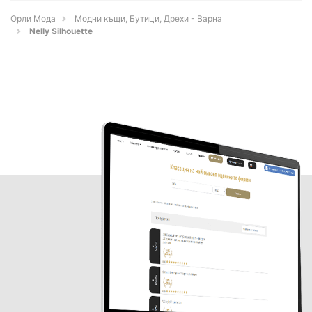
Орли Мода
Модни къщи, Бутици, Дрехи - Варна
Nelly Silhouette