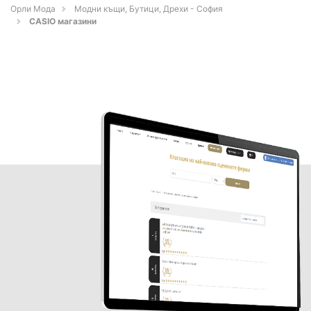
Орли Мода
Модни къщи, Бутици, Дрехи - София
CASIO магазини