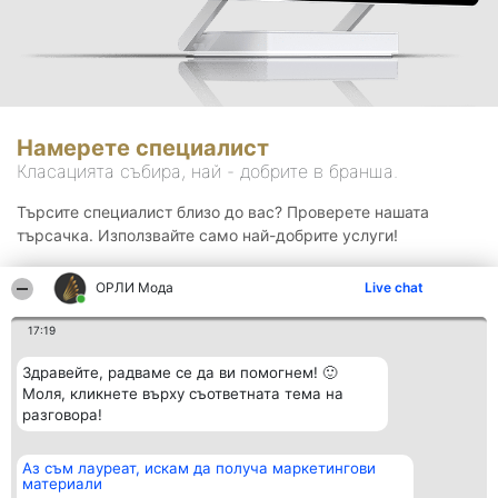
Намерете специалист
Класацията събира, най - добрите в бранша.
Търсите специалист близо до вас? Проверете нашата
търсачка. Използвайте само най-добрите услуги!
ОРЛИ Мода
Live chat
Търсене
17:19
Здравейте, радваме се да ви помогнем! 🙂
Моля, кликнете върху съответната тема на
разговора!
Аз съм лауреат, искам да получа маркетингови
Организатор на
Класация
Контакти
материали
класиране
Победители
Контакти