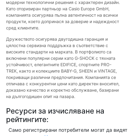
модерни технологични решения с характерен дизайн.
Като оторизиран партньор на Casio Europe GmbH,
компанията осигурява пълна автентичност на всички
продукти, което допринася за доверие и надеждност
сред клиентите.
Дружеството осигурява двугодишна гаранция и
цялостна сервизна поддръжка в съответствие с
високите стандарти на марката. В портфолиото са
включени популярни серии като G-SHOCK с тяхната
устойчивост, елегантните EDIFICE, спортните PRO-
TREK, както и колекциите BABY-G, SHEEN и VINTAGE,
покриващи различни предпочитания. Компанията се
отличава с конкурентни цени като директен вносител,
доказано качество и коректно обслужване, базирани
на дългогодишен опит на пазара.
Ресурси за изчисляване на
рейтингите:
Само регистрирани потребители могат да видят