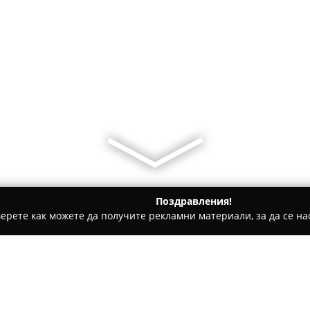
Поздравления!
ерете как можете да получите рекламни материали, за да се нас
рич
MatStar