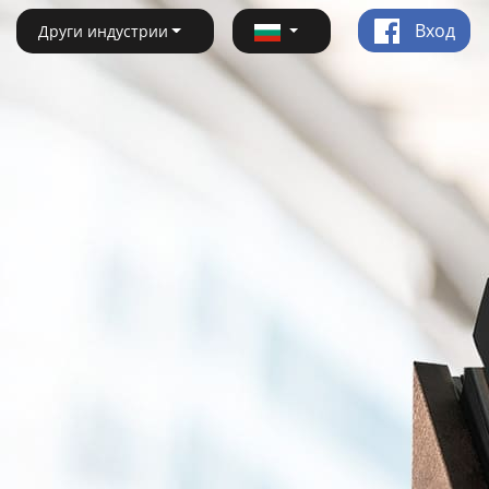
Вход
Други индустрии