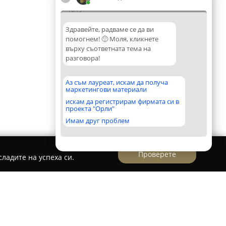
10:15
Здравейте, радваме се да ви
помогнем! 🙂 Моля, кликнете
върху съответната тема на
разговора!
Аз съм лауреат, искам да получа
маркетингови материали
искам да регистрирам фирмата си в
проекта "Орли"
Имам друг проблем
Проверете
ладите на успеха си.