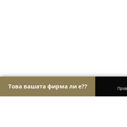
Това вашата фирма ли е??
Пров
Орли Мода
Модни къщи, Бутици, Дрехи - Доб