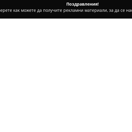
Поздравления!
ерете как можете да получите рекламни материали, за да се нас
ол
Mad Stitches
Относно компанията:
Mad Stitches
се отличава кат
производството на висококач
разполага с над двадесет год
лимитирани серии и собстве
създават от специално подбр
професионални методи за ши
Дизайните на Mad Stitches са
подчертаят женствеността, ин
Освен производствения си ка
на едро и дребно както на въ