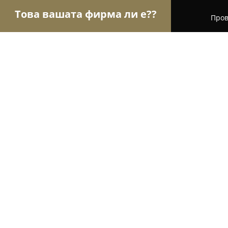
Това вашата фирма ли е??
Пров
Орли Мода
Модни къщи, Бутици, Дрехи - Ямб
Mad Stitches
8.3
(11)
Ямбол, ул. „Търговска“ 56
Покажи телефонния номер