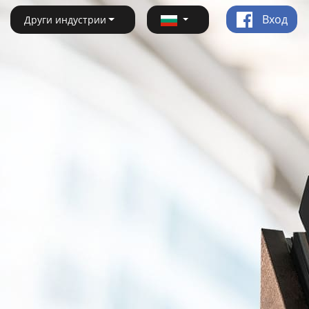
Вход
Други индустрии