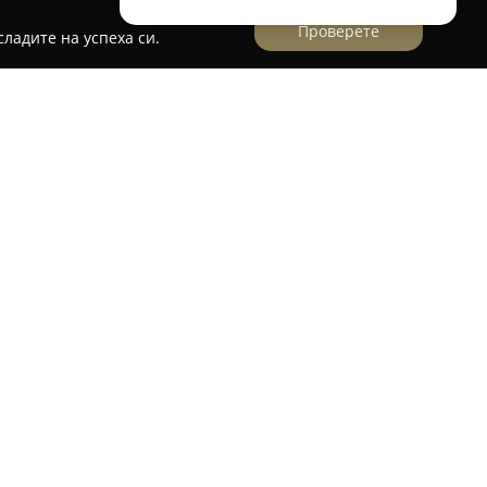
Проверете
ладите на успеха си.
о утвърден онлайн бутик, фокусиран върху
ествени дамски облекла. Компанията
ини опит в този сектор, като предлага
ни дизайнерски решения. Изделията се
ани материи с високо качество, прилагайки
ене и гладене.
 селектирани с внимание, така че да
дивидуалността и стила на всяка клиентка.
пацитет, марката успешно развива търговия
трешния пазар, така и извън него, предлагайки