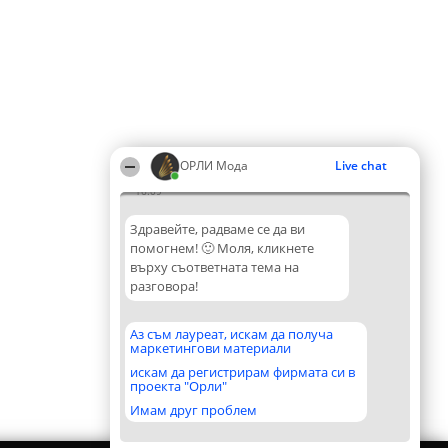
ОРЛИ Мода
Live chat
16:09
Здравейте, радваме се да ви
помогнем! 🙂 Моля, кликнете
върху съответната тема на
разговора!
Аз съм лауреат, искам да получа
маркетингови материали
искам да регистрирам фирмата си в
проекта "Орли"
Имам друг проблем