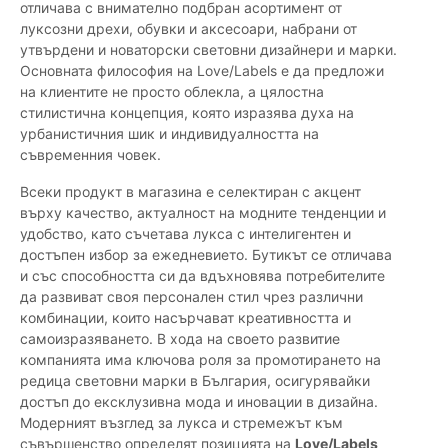
отличава с внимателно подбран асортимент от
луксозни дрехи, обувки и аксесоари, набрани от
утвърдени и новаторски световни дизайнери и марки.
Основната философия на Love/Labels е да предложи
на клиентите не просто облекла, а цялостна
стилистична концепция, която изразява духа на
урбанистичния шик и индивидуалността на
съвременния човек.
Всеки продукт в магазина е селектиран с акцент
върху качество, актуалност на модните тенденции и
удобство, като съчетава лукса с интелигентен и
достъпен избор за ежедневието. Бутикът се отличава
и със способността си да вдъхновява потребителите
да развиват своя персонален стил чрез различни
комбинации, които насърчават креативността и
самоизразяването. В хода на своето развитие
компанията има ключова роля за промотирането на
редица световни марки в България, осигурявайки
достъп до ексклузивна мода и иновации в дизайна.
Модерният възглед за лукса и стремежът към
съвършенство определят позицията на
Love/Labels