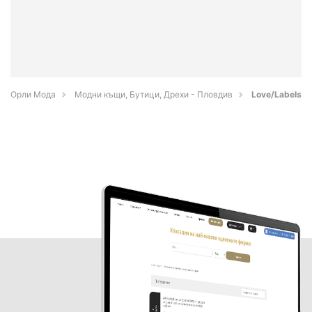
Орли Мода
Модни къщи, Бутици, Дрехи - Пловдив
Love/Labels