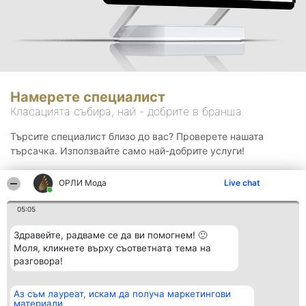
Намерете специалист
Класацията събира, най - добрите в бранша.
Търсите специалист близо до вас? Проверете нашата
търсачка. Използвайте само най-добрите услуги!
ОРЛИ Мода
Live chat
Търсене
05:05
Здравейте, радваме се да ви помогнем! 🙂
Моля, кликнете върху съответната тема на
разговора!
Аз съм лауреат, искам да получа маркетингови
Организатор на
Класация
Контакти
материали
класиране
Победители
Контакти