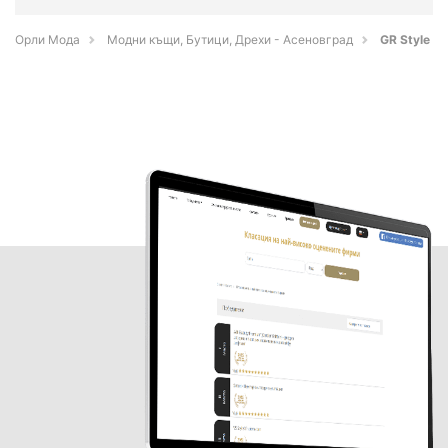
Орли Мода
Модни къщи, Бутици, Дрехи - Асеновград
GR Style