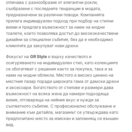
отличава с разнообразие от елегантни рокли,
съобразени с последните тенденции в модата,
предназначени за различни поводи. Компанията
прилага индивидуален подход при подбор на стилни
визии и предлага възможност за наем на модни
тоалети, което позволява достъп до висококачествени
дизайни за специални събития, без да е необходимо
клиентите да закупуват нови дрехи.
Фокусът на
GR Style
е върху качеството и
осигуряването на индивидуален стил, като колекциите
се обогатяват с решения както за покупка, така и за
наем на модни облекла. Мястото е високо ценено на
местния пазар поради широката гама от дамски дрехи
и аксесоари. Богатството от стилове и размери дава
възможност на всяка жена да намери подходяща
визия, отговаряща на нейния вкус и нужди за
съответното събитие. С професионално обслужване и
внимание към детайла, магазинът се утвърждава като
предпочитано място за изискан и запомнящ се външен
вид.