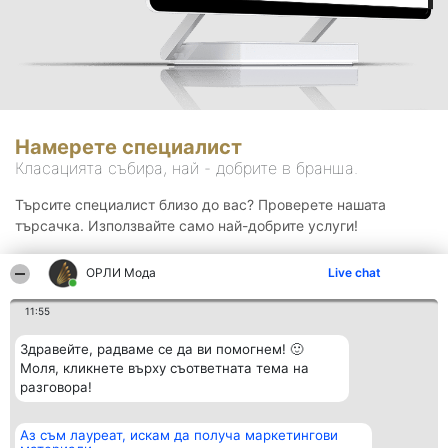
Намерете специалист
Класацията събира, най - добрите в бранша.
Търсите специалист близо до вас? Проверете нашата
търсачка. Използвайте само най-добрите услуги!
ОРЛИ Мода
Live chat
Търсене
11:55
Здравейте, радваме се да ви помогнем! 🙂
Моля, кликнете върху съответната тема на
разговора!
Аз съм лауреат, искам да получа маркетингови
Организатор на
Класация
Контакти