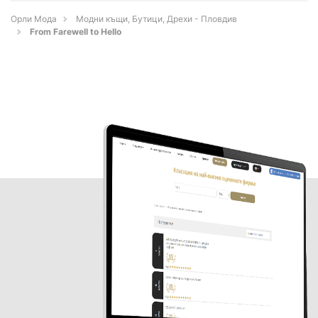
Орли Мода
Модни къщи, Бутици, Дрехи - Пловдив
From Farewell to Hello