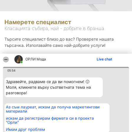
Намерете специалист
Класацията събира, най - добрите в бранша.
Търсите специалист близо до вас? Проверете нашата
търсачка. Използвайте само най-добрите услуги!
ОРЛИ Мода
Live chat
Търсене
05:54
Здравейте, радваме се да ви помогнем! 🙂
Моля, кликнете върху съответната тема на
разговора!
Аз съм лауреат, искам да получа маркетингови
Организатор на
Класация
Контакти
материали
класиране
Победители
Контакти
Beautiful Company S.R.L.
Списък на
искам да регистрирам фирмата си в проекта
BulevardulAleea Timișul De
всички
"Орли"
Sus Nr. 2, Bl. A30, Sc. A, Et.
победители
Имам друг проблем
4, Ap. 13
Правила