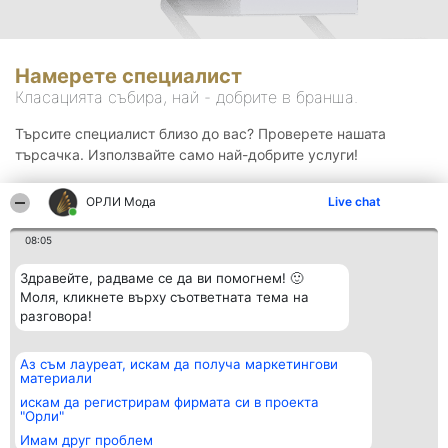
Намерете специалист
Класацията събира, най - добрите в бранша.
Търсите специалист близо до вас? Проверете нашата
търсачка. Използвайте само най-добрите услуги!
ОРЛИ Мода
Live chat
Търсене
08:05
Здравейте, радваме се да ви помогнем! 🙂
Моля, кликнете върху съответната тема на
разговора!
Аз съм лауреат, искам да получа маркетингови
Организатор на
Класация
Контакти
материали
класиране
Победители
Контакти
Beautiful Company S.R.L.
Списък на
искам да регистрирам фирмата си в проекта
BulevardulAleea Timișul De
всички
"Орли"
Sus Nr. 2, Bl. A30, Sc. A, Et.
победители
Имам друг проблем
4, Ap. 13
Правила