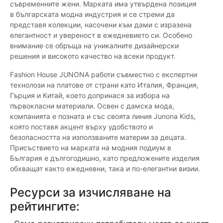
съвременните жени. Марката има утвърдена позиция
в българската модна индустрия и се стреми да
представя колекции, насочени към дами с изразена
елегантност и увереност в ежедневието си. Особено
внимание се обръща на уникалните дизайнерски
решения и високото качество на всеки продукт.
Fashion House JUNONA работи съвместно с експертни
технолози на платове от страни като Италия, Франция,
Гърция и Китай, което допринася за избора на
първокласни материали. Освен с дамска мода,
компанията е позната и със своята линия Junona Kids,
която поставя акцент върху удобството и
безопасността на използваните материи за децата.
Присъствието на марката на модния подиум в
България е дългогодишно, като предложените изделия
обхващат както ежедневни, така и по-елегантни визии.
Ресурси за изчисляване на
рейтингите: