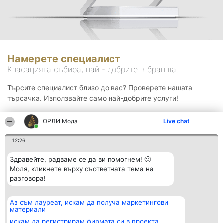
Намерете специалист
Класацията събира, най - добрите в бранша.
Търсите специалист близо до вас? Проверете нашата
търсачка. Използвайте само най-добрите услуги!
ОРЛИ Мода
Live chat
Търсене
12:26
Здравейте, радваме се да ви помогнем! 🙂
Моля, кликнете върху съответната тема на
разговора!
Аз съм лауреат, искам да получа маркетингови
Организатор на
Класация
Контакти
материали
класиране
Победители
Контакти
Beautiful Company S.R.L.
Списък на
искам да регистрирам фирмата си в проекта