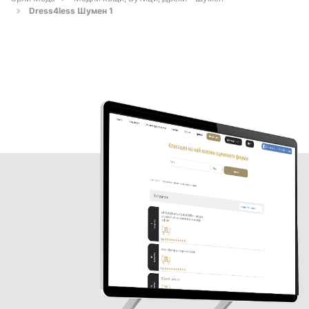
Dress4less Шумен 1