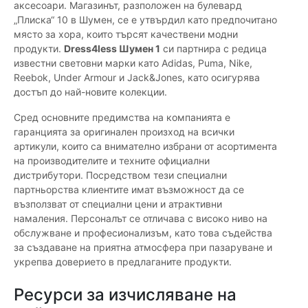
аксесоари. Магазинът, разположен на булевард
„Плиска“ 10 в Шумен, се е утвърдил като предпочитано
място за хора, които търсят качествени модни
продукти.
Dress4less Шумен 1
си партнира с редица
известни световни марки като Adidas, Puma, Nike,
Reebok, Under Armour и Jack&Jones, като осигурява
достъп до най-новите колекции.
Сред основните предимства на компанията е
гаранцията за оригинален произход на всички
артикули, които са внимателно избрани от асортимента
на производителите и техните официални
дистрибутори. Посредством тези специални
партньорства клиентите имат възможност да се
възползват от специални цени и атрактивни
намаления. Персоналът се отличава с високо ниво на
обслужване и професионализъм, като това съдейства
за създаване на приятна атмосфера при пазаруване и
укрепва доверието в предлаганите продукти.
Ресурси за изчисляване на