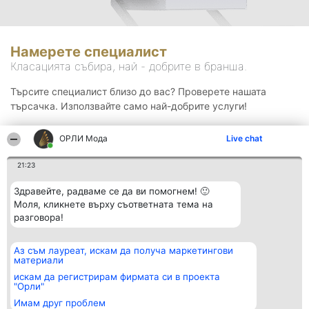
Намерете специалист
Класацията събира, най - добрите в бранша.
Търсите специалист близо до вас? Проверете нашата
търсачка. Използвайте само най-добрите услуги!
ОРЛИ Мода
Live chat
Търсене
21:23
Здравейте, радваме се да ви помогнем! 🙂
Моля, кликнете върху съответната тема на
разговора!
Аз съм лауреат, искам да получа маркетингови
Организатор на
Класация
Контакти
материали
класиране
Победители
Контакти
Beautiful Company S.R.L.
Списък на
искам да регистрирам фирмата си в проекта
BulevardulAleea Timișul De
всички
"Орли"
Sus Nr. 2, Bl. A30, Sc. A, Et.
победители
Имам друг проблем
4, Ap. 13
Правила