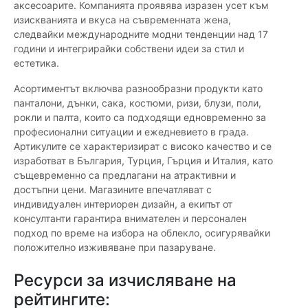
аксесоарите. Компанията проявява изразен усет към
изискванията и вкуса на съвременната жена,
следвайки международните модни тенденции над 17
години и интегрирайки собствени идеи за стил и
естетика.
Асортиментът включва разнообразни продукти като
панталони, дънки, сака, костюми, ризи, блузи, поли,
рокли и палта, които са подходящи едновременно за
професионални ситуации и ежедневието в града.
Артикулите се характеризират с високо качество и се
изработват в България, Турция, Гърция и Италия, като
същевременно са предлагани на атрактивни и
достъпни цени. Магазините впечатляват с
индивидуален интериорен дизайн, а екипът от
консултанти гарантира внимателен и персонален
подход по време на избора на облекло, осигурявайки
положително изживяване при пазаруване.
Ресурси за изчисляване на
рейтингите: