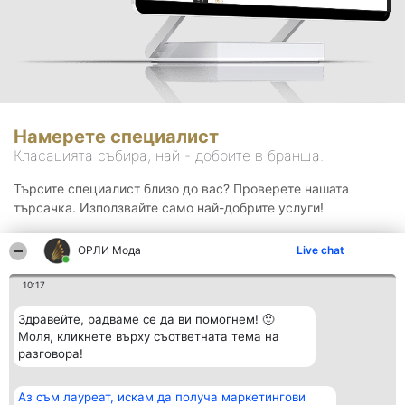
Намерете специалист
Класацията събира, най - добрите в бранша.
Търсите специалист близо до вас? Проверете нашата
търсачка. Използвайте само най-добрите услуги!
ОРЛИ Мода
Live chat
Търсене
10:17
Здравейте, радваме се да ви помогнем! 🙂
Моля, кликнете върху съответната тема на
разговора!
Аз съм лауреат, искам да получа маркетингови
Организатор на
Класация
Контакти