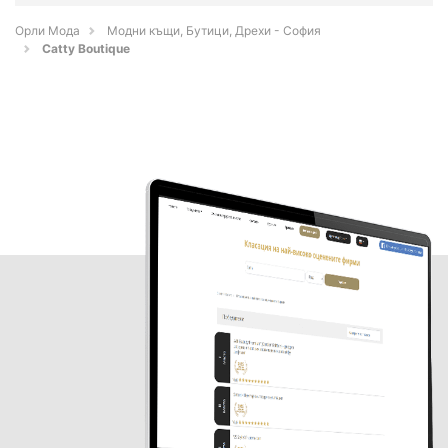
Орли Мода
Модни къщи, Бутици, Дрехи - София
Catty Boutique