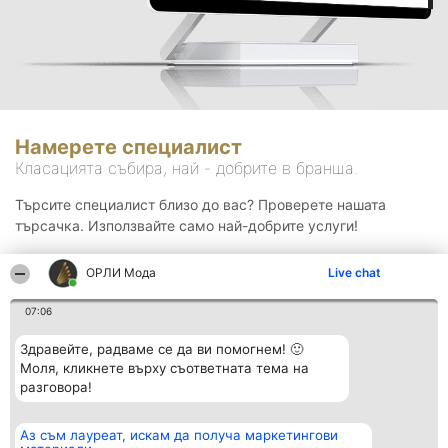
Намерете специалист
Класацията събира, най - добрите в бранша.
Търсите специалист близо до вас? Проверете нашата
търсачка. Използвайте само най-добрите услуги!
ОРЛИ Мода
Live chat
Търсене
07:06
Здравейте, радваме се да ви помогнем! 🙂
Моля, кликнете върху съответната тема на
разговора!
Аз съм лауреат, искам да получа маркетингови
Организатор на
Класация
Контакти