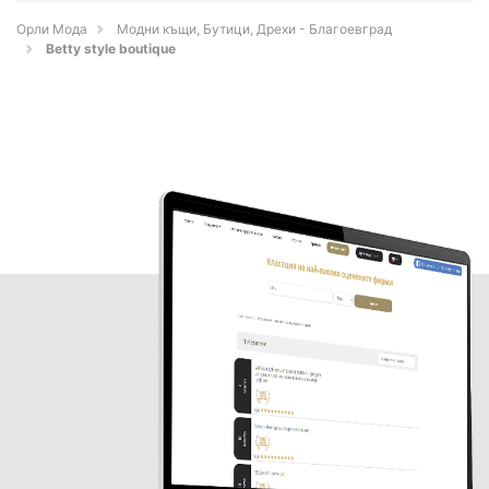
Орли Мода
Модни къщи, Бутици, Дрехи - Благоевград
Betty style boutique