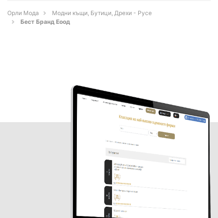
Орли Мода
Модни къщи, Бутици, Дрехи - Русе
Бест Бранд Еоод