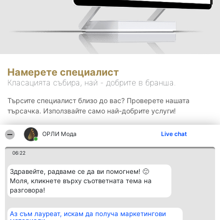
Намерете специалист
Класацията събира, най - добрите в бранша.
Търсите специалист близо до вас? Проверете нашата
търсачка. Използвайте само най-добрите услуги!
ОРЛИ Мода
Live chat
Търсене
06:22
Здравейте, радваме се да ви помогнем! 🙂
Моля, кликнете върху съответната тема на
разговора!
Аз съм лауреат, искам да получа маркетингови
Организатор на
Класация
Контакти