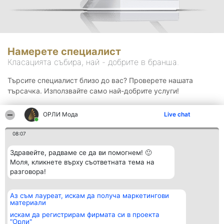
Намерете специалист
Класацията събира, най - добрите в бранша.
Търсите специалист близо до вас? Проверете нашата
търсачка. Използвайте само най-добрите услуги!
ОРЛИ Мода
Live chat
Търсене
08:07
Здравейте, радваме се да ви помогнем! 🙂
Моля, кликнете върху съответната тема на
разговора!
Аз съм лауреат, искам да получа маркетингови
Организатор на
Класация
Контакти
материали
класиране
Победители
Контакти
Beautiful Company S.R.L.
Списък на
искам да регистрирам фирмата си в проекта
BulevardulAleea Timișul De
всички
"Орли"