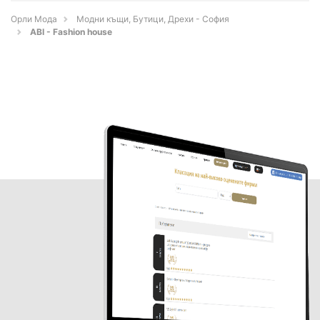
Орли Мода
Модни къщи, Бутици, Дрехи - София
ABI - Fashion house