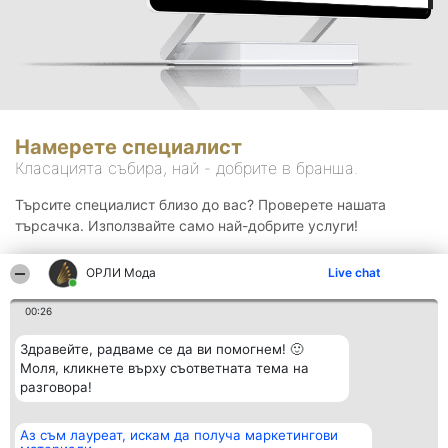
Намерете специалист
Класацията събира, най - добрите в бранша.
Търсите специалист близо до вас? Проверете нашата
търсачка. Използвайте само най-добрите услуги!
ОРЛИ Мода
Live chat
Търсене
00:26
Здравейте, радваме се да ви помогнем! 🙂
Моля, кликнете върху съответната тема на
разговора!
Аз съм лауреат, искам да получа маркетингови
Организатор на
Класация
Контакти