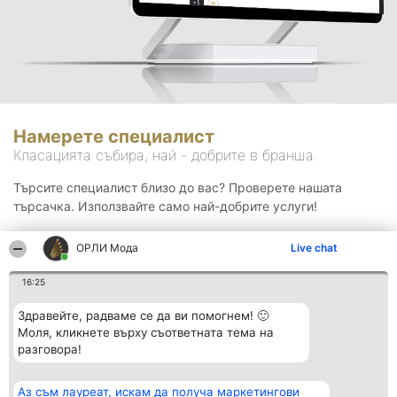
Намерете специалист
Класацията събира, най - добрите в бранша.
Търсите специалист близо до вас? Проверете нашата
търсачка. Използвайте само най-добрите услуги!
ОРЛИ Мода
Live chat
Търсене
16:25
Здравейте, радваме се да ви помогнем! 🙂
Моля, кликнете върху съответната тема на
разговора!
Аз съм лауреат, искам да получа маркетингови
Организатор на
Класация
Контакти