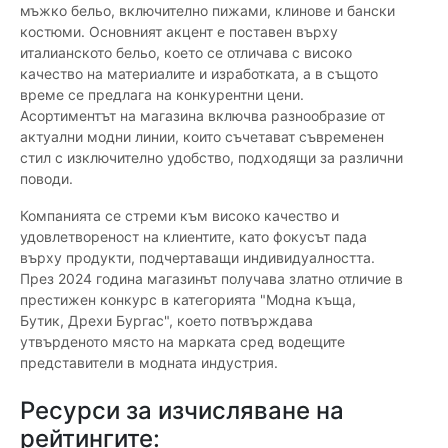
мъжко бельо, включително пижами, клинове и бански
костюми. Основният акцент е поставен върху
италианското бельо, което се отличава с високо
качество на материалите и изработката, а в същото
време се предлага на конкурентни цени.
Асортиментът на магазина включва разнообразие от
актуални модни линии, които съчетават съвременен
стил с изключително удобство, подходящи за различни
поводи.
Компанията се стреми към високо качество и
удовлетвореност на клиентите, като фокусът пада
върху продукти, подчертаващи индивидуалността.
През 2024 година магазинът получава златно отличие в
престижен конкурс в категорията "Модна къща,
Бутик, Дрехи Бургас", което потвърждава
утвърденото място на марката сред водещите
представители в модната индустрия.
Ресурси за изчисляване на
рейтингите: