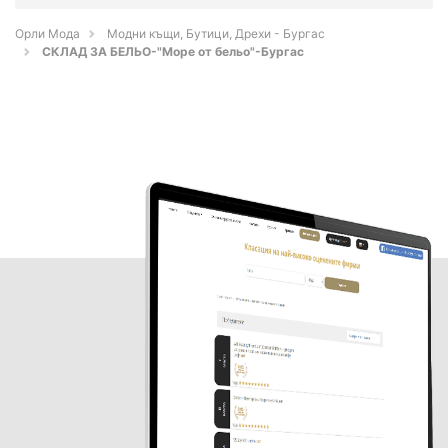
Орли Мода
Модни къщи, Бутици, Дрехи - Бургас
СКЛАД ЗА БЕЛЬО-"Море от бельо"-Бургас