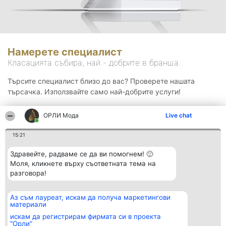
Намерете специалист
Класацията събира, най - добрите в бранша.
Търсите специалист близо до вас? Проверете нашата
търсачка. Използвайте само най-добрите услуги!
ОРЛИ Мода
Live chat
Търсене
15:21
Здравейте, радваме се да ви помогнем! 🙂
Моля, кликнете върху съответната тема на
разговора!
Аз съм лауреат, искам да получа маркетингови
Организатор на
Класация
Контакти
материали
класиране
Победители
Контакти
Beautiful Company S.R.L.
Списък на
искам да регистрирам фирмата си в проекта
BulevardulAleea Timișul De
всички
"Орли"