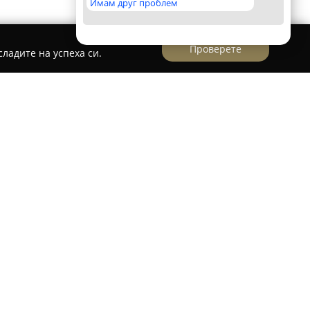
Имам друг проблем
Проверете
ладите на успеха си.
ки рокли
Ателие "Александра"
заема водещо място в
итуриентската мода. Компанията се счита за
дио за булчински рокли в региона и разполага
ортиментът включва авторски булчински,
ли, както и специално подбрани аксесоари с
оригинален интериор и актуални модни
йнерката Димитринка Муташова, отличена още