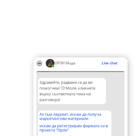
ОРЛИ Мода
Live chat
02:20
Здравейте, радваме се да ви
помогнем! 🙂 Моля, кликнете
върху съответната тема на
разговора!
Аз съм лауреат, искам да получа
маркетингови материали
искам да регистрирам фирмата си в
проекта "Орли"