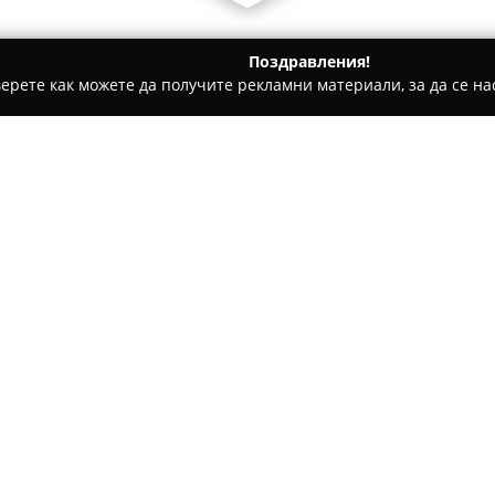
Поздравления!
ерете как можете да получите рекламни материали, за да се нас
новград
Ателие "Александра" - Булчински и абитуриентс
 и абитуриентски
Относно компанията:
Със седалище в Асеновград,
областта на булчинската и аб
наследник на най-старото сту
с дългогодишна традиция. Ас
абитуриентски и вечерни рок
високо качество.
Фирмата се разграничава с 
решения, въплътени от диза