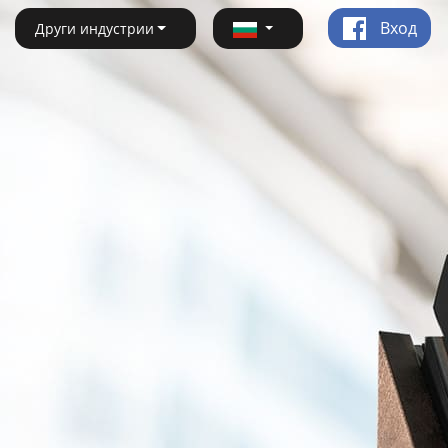
Вход
Други индустрии