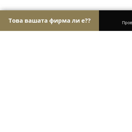
Това вашата фирма ли е??
Пров
Орли Мода
Модни къщи, Бутици, Дрехи - Асе
Ателие "Александра" - Булчински
рокли
9.3
(126)
Асеновград, Asenovgrad