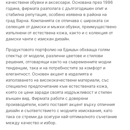
качествени обувки и аксесоари. Основана през 1996
година, фирмата разполага с дългогодишен опит и
стабилна репутация, особено изявена в района на
град Варна. Компанията се отличава с широката си
селекция от дамски и мъжки обувки, преимуществено
изпълнени от естествена кожа, както и с колекция от
дамски чанти с изискан дизайн.
Продуктовото портфолио на Едишън обхваща голям
спектър от модели, различни цветове и стилови
решения, отговарящи както на съвременните модни
тенденции, така и на потребностите за комфорт и
елегантност. Основен акцент в изделията е
използването на висококачествени материали, със
специално предпочитание към естествената кожа,
която се цени заради своята издръжливост и стилен
външен вид. Фирмата работи с доверени
производители, които поставят акцент върху отличния
дизайн и съответствието с модните изисквания, като
така се стреми да осигури най-оптималното съчетание
между качество и избор.