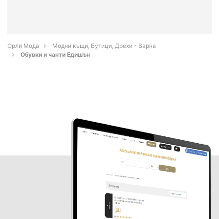
Орли Мода
Модни къщи, Бутици, Дрехи - Варна
Обувки и чанти Едишън