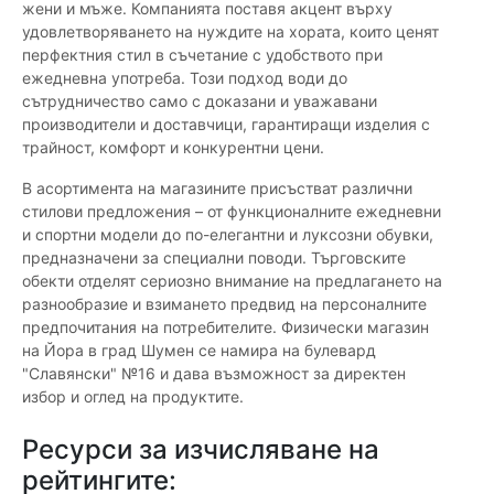
жени и мъже. Компанията поставя акцент върху
удовлетворяването на нуждите на хората, които ценят
перфектния стил в съчетание с удобството при
ежедневна употреба. Този подход води до
сътрудничество само с доказани и уважавани
производители и доставчици, гарантиращи изделия с
трайност, комфорт и конкурентни цени.
В асортимента на магазините присъстват различни
стилови предложения – от функционалните ежедневни
и спортни модели до по-елегантни и луксозни обувки,
предназначени за специални поводи. Търговските
обекти отделят сериозно внимание на предлагането на
разнообразие и взимането предвид на персоналните
предпочитания на потребителите. Физически магазин
на Йора в град Шумен се намира на булевард
"Славянски" №16 и дава възможност за директен
избор и оглед на продуктите.
Ресурси за изчисляване на
рейтингите: