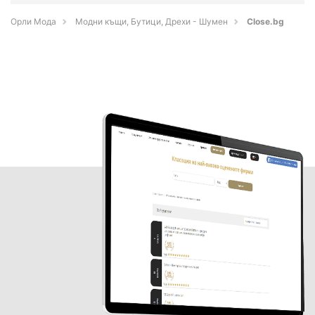
Орли Мода
Модни къщи, Бутици, Дрехи - Шумен
Close.bg