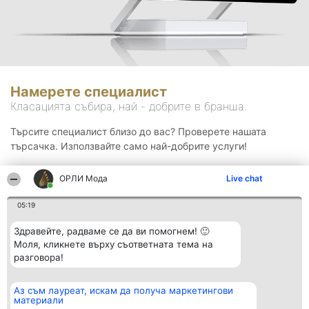
Намерете специалист
Класацията събира, най - добрите в бранша.
Търсите специалист близо до вас? Проверете нашата
търсачка. Използвайте само най-добрите услуги!
ОРЛИ Мода
Live chat
Търсене
05:19
Здравейте, радваме се да ви помогнем! 🙂
Моля, кликнете върху съответната тема на
разговора!
Аз съм лауреат, искам да получа маркетингови
Организатор на
Класация
Контакти
материали
класиране
Победители
Контакти