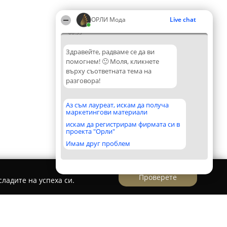
ОРЛИ Мода
Live chat
06:35
Здравейте, радваме се да ви
помогнем! 🙂 Моля, кликнете
върху съответната тема на
разговора!
Аз съм лауреат, искам да получа
маркетингови материали
искам да регистрирам фирмата си в
проекта "Орли"
Имам друг проблем
Проверете
ладите на успеха си.