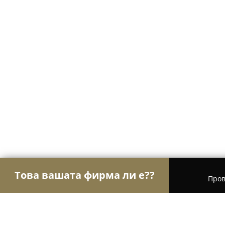
Това вашата фирма ли е??
Пров
Орли Мода
Модни къщи, Бутици, Дрехи - Бур