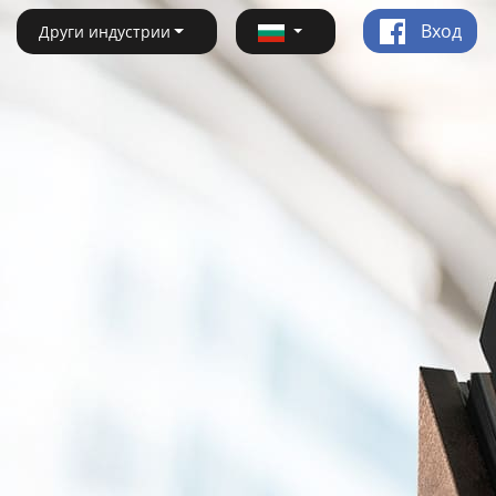
Вход
Други индустрии