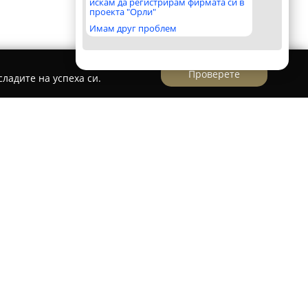
искам да регистрирам фирмата си в
проекта "Орли"
Имам друг проблем
Проверете
ладите на успеха си.
ре позициониран моден магазин, стартирал
ез пролетта на 2021 г. Магазинът се намира
утвърждава като предпочитано място за
 съвременни и качествени модни продукти.
увките, чантите и аксесоарите, Rack Room
тирана гама от мъжки, дамски и детски обувки,