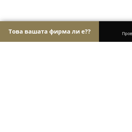
Това вашата фирма ли е??
Пров
Орли Мода
Модни къщи, Бутици, Дрехи - Каз
Rack Room
9
(16)
Казанлък, ул. „Искра“ 5