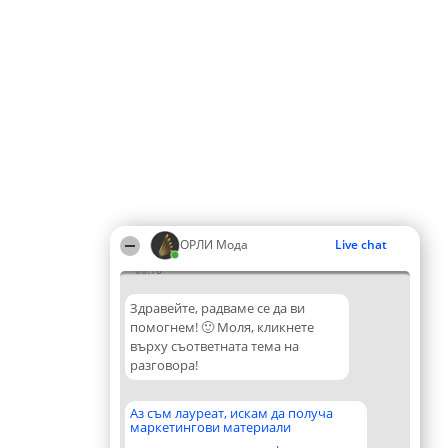
ОРЛИ Мода
Live chat
06:16
Здравейте, радваме се да ви
помогнем! 🙂 Моля, кликнете
върху съответната тема на
разговора!
Аз съм лауреат, искам да получа
маркетингови материали