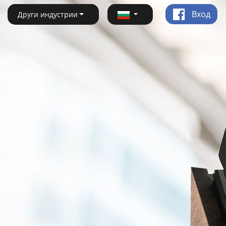
Вход
Други индустрии