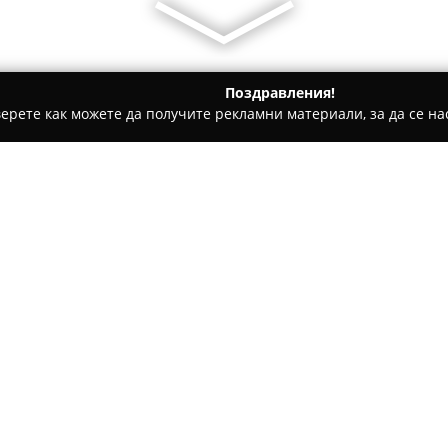
Поздравления!
ерете как можете да получите рекламни материали, за да се нас
анлък
Rack Room
Относно компанията:
Rack Room
представлява доб
своята дейност в Казанлък пр
на ул. „Искра“ 5 и бързо се 
потребителите, които търсят
Насочвайки акцента си към об
предоставя внимателно селек