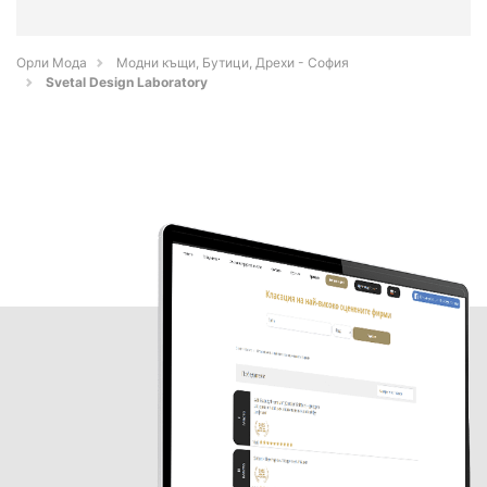
Орли Мода
Модни къщи, Бутици, Дрехи - София
Svetal Design Laboratory