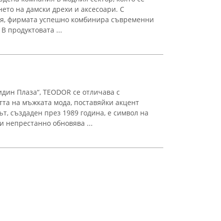
ето на дамски дрехи и аксесоари. С
ия, фирмата успешно комбинира съвременни
В продуктовата ...
идин Плаза“, TEODOR се отличава с
тта на мъжката мода, поставяйки акцент
ът, създаден през 1989 година, е символ на
и непрестанно обновява ...