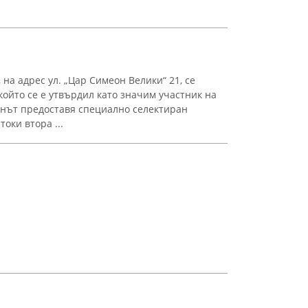
 на адрес ул. „Цар Симеон Велики“ 21, се
който се е утвърдил като значим участник на
инът предоставя специално селектиран
оки втора ...