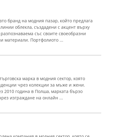
то бранд на модния пазар, който предлага
инии облекла, създадени с акцент върху
 разпознаваема със своите своеобразни
и материали. Портфолиото ...
търговска марка в модния сектор, която
денции чрез колекции за мъже и жени.
 2010 година в Полша, марката бързо
рез изграждане на онлайн ...
рдена компания в модния сектор, която се