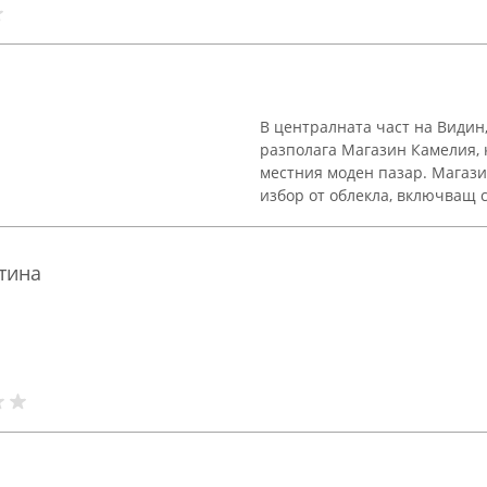
В централната част на Видин,
разполага Магазин Камелия, 
местния моден пазар. Магаз
избор от облекла, включващ ст
тина