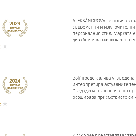
ALEKSÁNDROVA се отличава ка
съвременни и изключителни л
персоналния стил. Марката е
дизайни и вложени качествен
Bolf представлява утвърдена 
интерпретира актуалните тен
Създадена първоначално през
разширява присъствието си ч
KIMY Style представлява утвъ